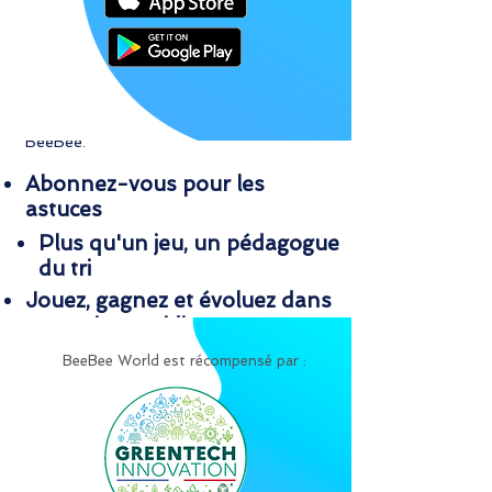
Incarnez GlouBee
Connaissez-vous GlouBee, l'abeille
héroïne du BeeBee World ?
Elle sera votre guide dans le monde des
BeeBee.
Abonnez-vous pour les
astuces
Plus qu'un jeu, un pédagogue
du tri
Jouez, gagnez et évoluez dans
votre vie quotidienne
BeeBee World est récompensé par :
Sauvez le BeeBee
World
Avec Beebee World, j'apprends à sauver le
monde. Devenons les Héros de nos